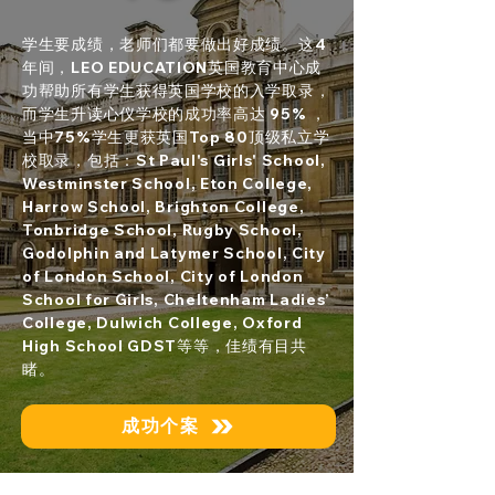
学生要成绩，老师们都要做出好成绩。这4
年间，LEO EDUCATION英国教育中心成
功帮助所有学生获得英国学校的入学取录，
而学生升读心仪学校的成功率高达 95% ，
当中75%学生更获英国Top 80顶级私立学
校取录，包括：St Paul's Girls' School,
Westminster School, Eton College,
Harrow School, Brighton College,
Tonbridge School, Rugby School,
Godolphin and Latymer School, City
of London School, City of London
School for Girls, Cheltenham Ladies’
College, Dulwich College, Oxford
High School GDST等等，佳绩有目共
睹。
成功个案