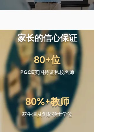
家长的信心保证
80+位
PGCE英国持证私校名师
80%+教师
获牛津及剑桥硕士学位