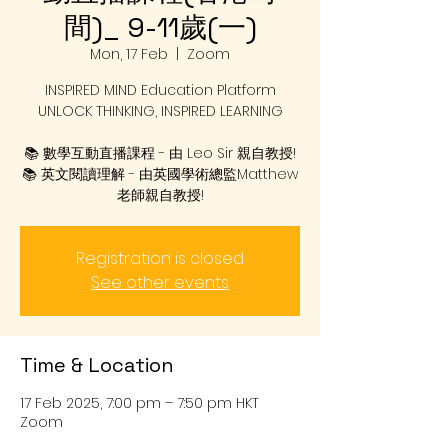
間)_ 9-11歲(一)
Mon, 17 Feb
  |  
Zoom
INSPIRED MIND Education Platform
UNLOCK THINKING, INSPIRED LEARNING
📚 數學互動直播課程 - 由 Leo Sir 親自教授!
📚 英文閱讀理解 - 由英國學術總監Matthew
老師親自教授!
Registration is closed
See other events
Time & Location
17 Feb 2025, 7:00 pm – 7:50 pm HKT
Zoom